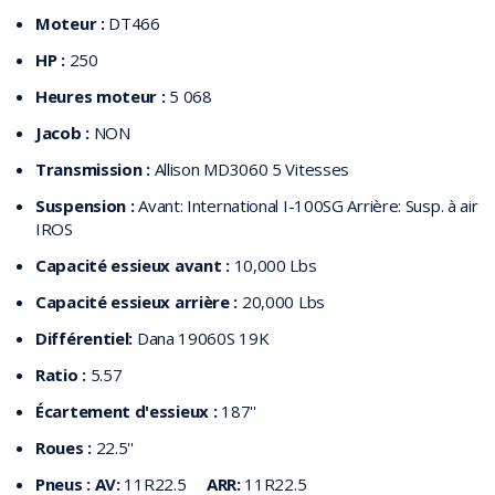
Moteur :
DT466
HP :
250
Heures moteur :
5 068
Jacob :
NON
Transmission :
Allison MD3060 5 Vitesses
Suspension :
Avant: International I-100SG Arrière: Susp. à air
IROS
Capacité essieux avant :
10,000 Lbs
Capacité essieux arrière :
20,000 Lbs
Différentiel:
Dana 19060S 19K
Ratio :
5.57
Écartement d'essieux :
187''
Roues :
22.5''
Pneus :
AV:
11R22.5
ARR:
11R22.5