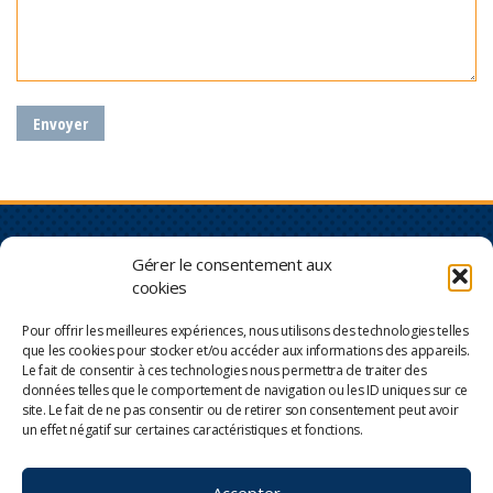
Vous faites partie du
NOUS JOINDRE
Gérer le consentement aux
monde du transport?
e
cookies
460, 2
Avenue (Parc industriel)
Nous aussi!
Sainte-Marie (Québec) G6E
Pour offrir les meilleures expériences, nous utilisons des technologies telles
3S9
Spécialisé dans l’entretien et
que les cookies pour stocker et/ou accéder aux informations des appareils.
la réparation de véhicules
Le fait de consentir à ces technologies nous permettra de traiter des
lourds depuis plus de
Tél. : 418 387-3036
données telles que le comportement de navigation ou les ID uniques sur ce
50 ans, Domaine du Diesel
site. Le fait de ne pas consentir ou de retirer son consentement peut avoir
Téléc. : 418 387-9093
vous souhaite la bienvenue!
un effet négatif sur certaines caractéristiques et fonctions.
info@domainedudiesel.com
Accepter