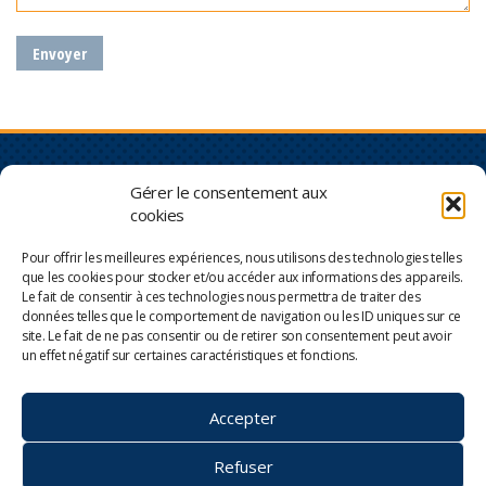
Vous faites partie du
NOUS JOINDRE
Gérer le consentement aux
monde du transport?
e
cookies
460, 2
Avenue (Parc industriel)
Nous aussi!
Sainte-Marie (Québec) G6E
Pour offrir les meilleures expériences, nous utilisons des technologies telles
3S9
Spécialisé dans l’entretien et
que les cookies pour stocker et/ou accéder aux informations des appareils.
la réparation de véhicules
Le fait de consentir à ces technologies nous permettra de traiter des
lourds depuis plus de
Tél. : 418 387-3036
données telles que le comportement de navigation ou les ID uniques sur ce
50 ans, Domaine du Diesel
site. Le fait de ne pas consentir ou de retirer son consentement peut avoir
Téléc. : 418 387-9093
vous souhaite la bienvenue!
un effet négatif sur certaines caractéristiques et fonctions.
info@domainedudiesel.com
Accepter
Politique de confidentialité
Refuser