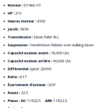
Moteur :
DT466 HT
HP :
215
Heures moteur :
4303
Jacob :
NON
Transmission :
Eaton Fuller 8LL
Suspension :
Hendrickson Rubber over walking beam
Capacité essieux avant :
18,000 Lbs
Capacité essieux arrière :
40,000 Lbs
Différentiel:
Spicer 2309D
Ratio :
6.17
Écartement d'essieux :
204"
Roues :
22.5
Pneus :
AV:
11R22.5
ARR:
11R22.5